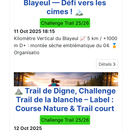
Blayeul — Défi vers les
cimes ! 🏔️
Challenge Trail 25/26
11 Oct 2025
18:15
Kilomètre Vertical du Blayeul 📈 5 km / +1000
m D+ : montée sèche emblématique du 04. 🏅
Organisatio
Détails
12
Oct
⛰️ Trail de Digne, Challenge
Trail de la blanche – Label :
Course Nature & Trail court
Challenge Trail 25/26
12 Oct 2025