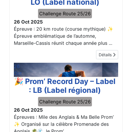
LO (Label national)
Challenge Route 25/26
26 Oct 2025
Épreuve : 20 km route (course mythique) ✨
Épreuve emblématique de l’automne,
Marseille-Cassis réunit chaque année plus ...
Détails
26
Oct
🎉 Prom’ Record Day – Label
: LB (Label régional)
Challenge Route 25/26
26 Oct 2025
Épreuves : Mile des Anglais & Ma Belle Prom’
✨ Organisé sur la célèbre Promenade des
Anglais 🌴🌊, le Prom’ ...