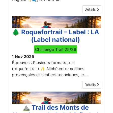
Détails
01
Nov
🌲 Roquefortrail – Label : LA
(Label national)
Challenge Trail 25/26
1 Nov 2025
Épreuves : Plusieurs formats trail
(roquefortrail) ✨ Niché entre collines
provençales et sentiers techniques, le ...
Détails
02
Nov
⛰️ Trail des Monts de