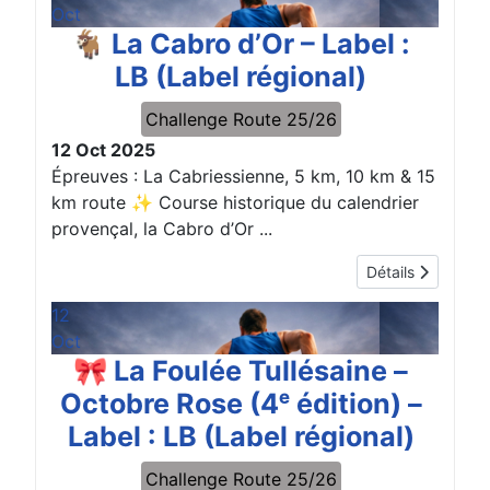
Oct
🐐 La Cabro d’Or – Label :
LB (Label régional)
Challenge Route 25/26
12 Oct 2025
Épreuves : La Cabriessienne, 5 km, 10 km & 15
km route ✨ Course historique du calendrier
provençal, la Cabro d’Or ...
Détails
12
Oct
🎀 La Foulée Tullésaine –
Octobre Rose (4ᵉ édition) –
Label : LB (Label régional)
Challenge Route 25/26