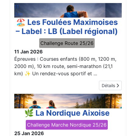
11
Jan
🏖️ Les Foulées Maximoises
– Label : LB (Label régional)
Challenge Route 25/26
11 Jan 2026
Épreuves : Courses enfants (800 m, 1200 m,
2000 m), 10 km route, semi-marathon (21,1
km) ✨ Un rendez-vous sportif et ...
Détails
25
Jan
🌿 La Nordique Aixoise
Challenge Marche Nordique 25/26
25 Jan 2026