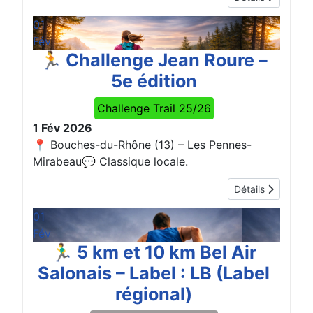
01
Fév
🏃 Challenge Jean Roure –
5e édition
Challenge Trail 25/26
1 Fév 2026
📍 Bouches-du-Rhône (13) – Les Pennes-
Mirabeau💬 Classique locale.
Détails
01
Fév
🏃‍♂️ 5 km et 10 km Bel Air
Salonais – Label : LB (Label
régional)