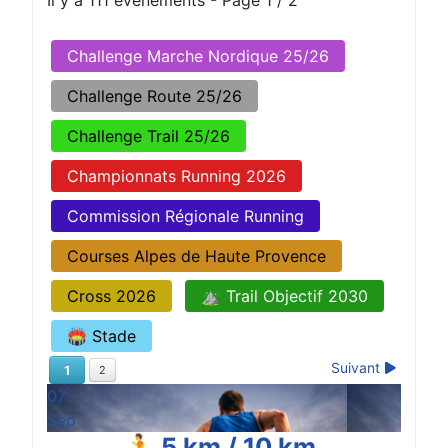
Il y a 111 évènements
- Page 1 / 2
Challenge Marche Nordique 25/26
Challenge Route 25/26
Challenge Trail 25/26
Championnats Running 2026
Commission Régionale Running
Courses Alpes de Haute Provence
Cross 2026
⛰️ Trail Objectif 2030
🏟️ Stade
Suivant
1
2
07
Sep
🏃 5 km / 10 km