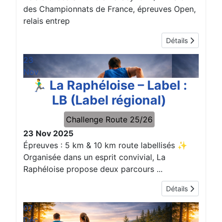
des Championnats de France, épreuves Open,
relais entrep
Détails
23
Nov
🏃‍♂️ La Raphéloise – Label :
LB (Label régional)
Challenge Route 25/26
23 Nov 2025
Épreuves : 5 km & 10 km route labellisés ✨
Organisée dans un esprit convivial, La
Raphéloise propose deux parcours ...
Détails
07
Déc