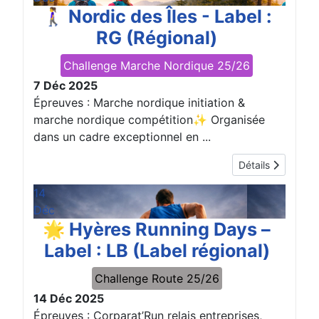
🚶‍♀️ Nordic des Îles - Label :
RG (Régional)
Challenge Marche Nordique 25/26
7 Déc 2025
Épreuves : Marche nordique initiation &
marche nordique compétition✨ Organisée
dans un cadre exceptionnel en ...
Détails
14
Déc
🌟 Hyères Running Days –
Label : LB (Label régional)
Challenge Route 25/26
14 Déc 2025
Épreuves : Corparat’Run relais entreprises,