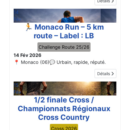
Détails
14
Fév
🏃 Monaco Run – 5 km
route – Label : LB
Challenge Route 25/26
14 Fév 2026
📍 Monaco (06)💬 Urbain, rapide, réputé.
Détails
15
Fév
1/2 finale Cross /
Championnats Régionaux
Cross Country
Cross 2026