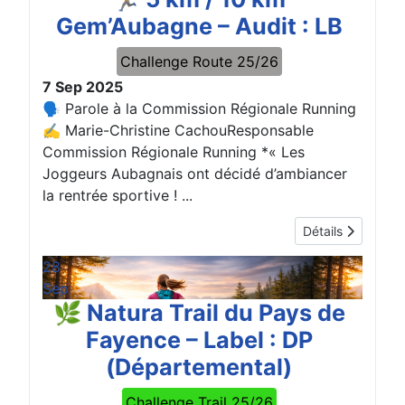
Gem’Aubagne – Audit : LB
Challenge Route 25/26
7 Sep 2025
🗣️ Parole à la Commission Régionale Running
✍️ Marie-Christine CachouResponsable
Commission Régionale Running *« Les
Joggeurs Aubagnais ont décidé d’ambiancer
la rentrée sportive ! ...
Détails
28
Sep
🌿 Natura Trail du Pays de
Fayence – Label : DP
(Départemental)
Challenge Trail 25/26