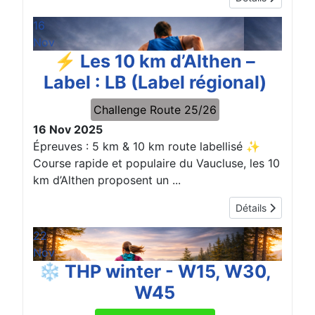
16
Nov
⚡ Les 10 km d’Althen –
Label : LB (Label régional)
Challenge Route 25/26
16 Nov 2025
Épreuves : 5 km & 10 km route labellisé ✨
Course rapide et populaire du Vaucluse, les 10
km d’Althen proposent un ...
Détails
22
Nov
❄️ THP winter - W15, W30,
W45