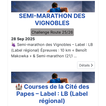
28
Sep
SEMI-MARATHON DES
VIGNOBLES
Challenge Route 25/26
28 Sep 2025
🍇 Semi-marathon des Vignobles – Label : LB
(Label régional) Épreuves : 10 km « Benoît
Makowka » & Semi-marathon (21,1 ...
Détails
05
Oct
🏰 Courses de la Cité des
Papes – Label : LB (Label
régional)