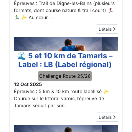
Épreuves : Trail de Digne-les-Bains (plusieurs
formats, dont course nature & trail court) 🏃‍♀️
🏃‍♂️ ✨ Au cœur ...
Détails
12
Oct
🌊 5 et 10 km de Tamaris –
Label : LB (Label régional)
Challenge Route 25/26
12 Oct 2025
Épreuves : 5 km & 10 km route labellisé ✨
Courue sur le littoral varois, l’épreuve de
Tamaris séduit par son ...
Détails
12