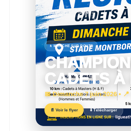
🚶 MARCHE SUR ROUTE
CHAMPION
CADETS À
📅 Dimanche 7 juin 2026 • 
📄 Voir le flyer
⬇️ Télécharger