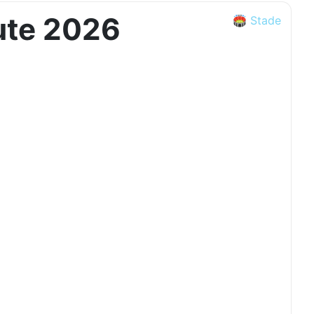
oute 2026
🏟️ Stade