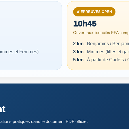
🔓 ÉPREUVES OPEN
10h45
Ouvert aux licenciés FFA compét
2 km
: Benjamins / Benjam
(Hommes et Femmes)
3 km
: Minimes (filles et g
5 km
: À partir de Cadets /
nt
tions pratiques dans le document PDF officiel.