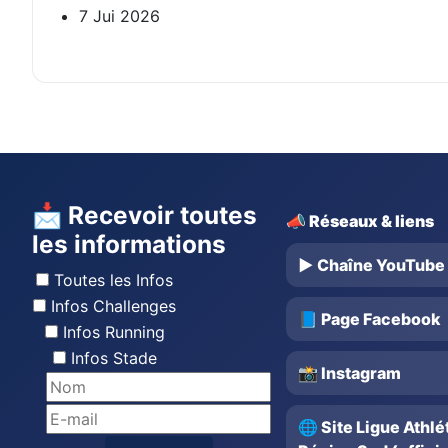
7 Jui 2026
📩 Recevoir toutes
📣 Réseaux & liens
les informations
▶️ Chaîne YouTube
Toutes les Infos
Infos Challenges
📘 Page Facebook
Infos Running
Infos Stade
📸 Instagram
🌐 Site Ligue Athl