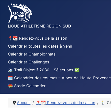
LIGUE ATHLETISME REGION SUD
📍📆 Rendez-vous de la saison
Calendrier toutes les dates à venir
Calendrier Championnats
Calendrier Challenges
🏔️ Trail Objectif 2030 – Sélections ✅
🗓️ Calendrier des courses – Alpes-de-Haute-Provence
🏟️ Stade Calendrier
Accueil
📍📆 Rendez-vous de la saison
🚶‍♂️