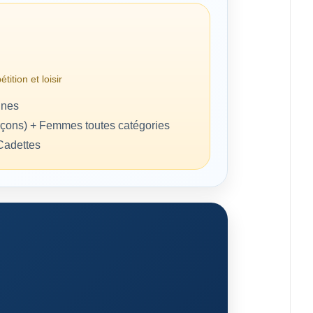
ition et loisir
ines
arçons) + Femmes toutes catégories
 Cadettes