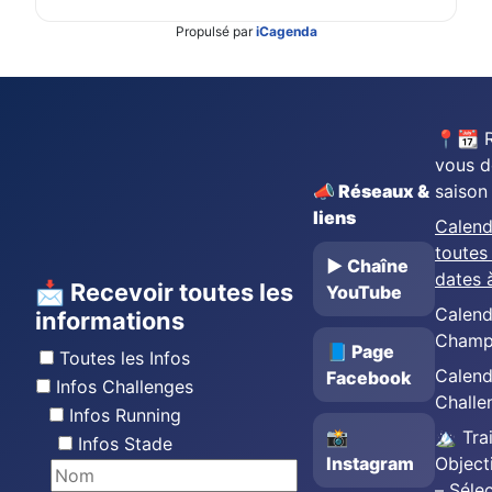
Propulsé par
iCagenda
📍📆 
vous d
📣 Réseaux &
saison
liens
Calend
toutes 
▶️ Chaîne
dates 
📩 Recevoir toutes les
YouTube
Calend
informations
Champ
📘 Page
Toutes les Infos
Calend
Facebook
Infos Challenges
Challe
Infos Running
📸
🏔️ Trai
Infos Stade
Instagram
Object
– Séle