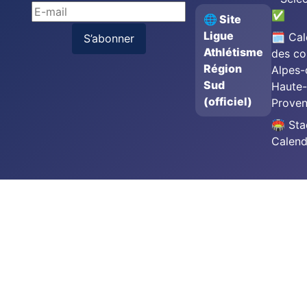
✅
🌐 Site
Ligue
🗓️ Cal
S’abonner
Athlétisme
des co
Région
Alpes-
Sud
Haute-
(officiel)
Prove
🏟️ St
Calend