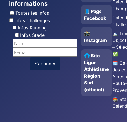
Calend
informations
Champ
📘 Page
Toutes les Infos
Calend
Facebook
Infos Challenges
Challe
Infos Running
📸
🏔️ Trai
Infos Stade
Instagram
Object
– Séle
✅
🌐 Site
Ligue
🗓️ Cal
S’abonner
Athlétisme
des co
Région
Alpes-
Sud
Haute-
(officiel)
Prove
🏟️ St
Calend