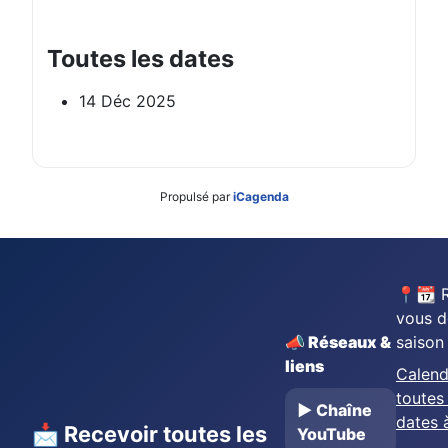
Toutes les dates
14 Déc 2025
Propulsé par
iCagenda
📍📆 
vous d
📣 Réseaux &
saison
liens
Calend
toutes 
▶️ Chaîne
dates 
📩 Recevoir toutes les
YouTube