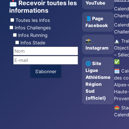
📩 Recevoir toutes les
YouTube
Calend
informations
Champ
📘 Page
Toutes les Infos
Calend
Facebook
Infos Challenges
Challe
Infos Running
📸
🏔️ Trai
Infos Stade
Instagram
Object
– Séle
✅
🌐 Site
Ligue
🗓️ Cal
S’abonner
Athlétisme
des co
Région
Alpes-
Sud
Haute-
(officiel)
Prove
🏟️ St
Calend