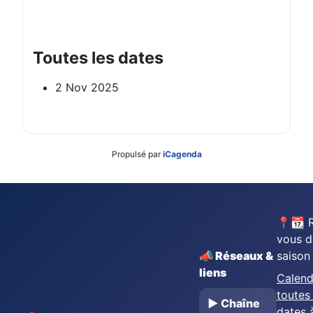
Toutes les dates
2 Nov 2025
Propulsé par
iCagenda
📍📆 
vous d
📣 Réseaux &
saison
liens
Calend
toutes 
▶️ Chaîne
dates 