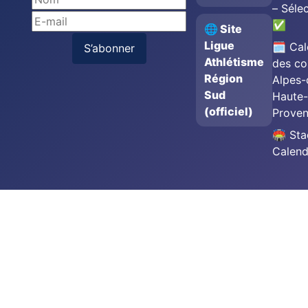
– Séle
✅
🌐 Site
Ligue
🗓️ Cal
S’abonner
Athlétisme
des co
Région
Alpes-
Sud
Haute-
(officiel)
Prove
🏟️ St
Calend