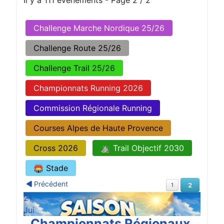
Il y a 111 évènements
- Page 2 / 2
Challenge Marche Nordique 25/26
Challenge Route 25/26
Challenge Trail 25/26
Championnats Running 2026
Commission Régionale Running
Courses Alpes de Haute Provence
Cross 2026
⛰️ Trail Objectif 2030
🏟️ Stade
Précédent
2
1
21
Jui
Championnats Régionaux