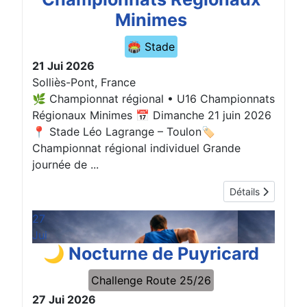
Minimes
🏟️ Stade
21 Jui 2026
Solliès-Pont, France
🌿 Championnat régional • U16 Championnats
Régionaux Minimes 📅 Dimanche 21 juin 2026
📍 Stade Léo Lagrange – Toulon🏷️
Championnat régional individuel Grande
journée de ...
Détails
27
Jui
🌙 Nocturne de Puyricard
Challenge Route 25/26
27 Jui 2026