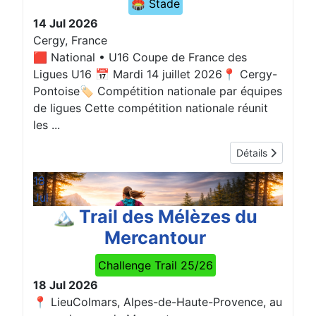
🏟️ Stade
14 Jul 2026
Cergy, France
🟥 National • U16 Coupe de France des
Ligues U16 📅 Mardi 14 juillet 2026📍 Cergy-
Pontoise🏷️ Compétition nationale par équipes
de ligues Cette compétition nationale réunit
les ...
Détails
18
Jul
🏔️ Trail des Mélèzes du
Mercantour
Challenge Trail 25/26
18 Jul 2026
📍 LieuColmars, Alpes-de-Haute-Provence, au