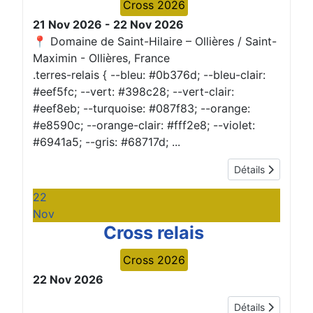
Cross 2026
21 Nov 2026
-
22 Nov 2026
📍 Domaine de Saint-Hilaire – Ollières / Saint-
Maximin
-
Ollières, France
.terres-relais { --bleu: #0b376d; --bleu-clair:
#eef5fc; --vert: #398c28; --vert-clair:
#eef8eb; --turquoise: #087f83; --orange:
#e8590c; --orange-clair: #fff2e8; --violet:
#6941a5; --gris: #68717d; ...
Détails
22
Nov
Cross relais
Cross 2026
22 Nov 2026
Détails