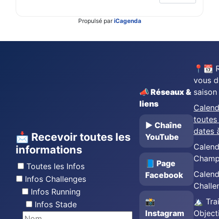
Propulsé par
iCagenda
📍📆 
vous d
📣 Réseaux &
saison
liens
Calend
toutes 
▶️ Chaîne
dates 
📩 Recevoir toutes les
YouTube
Calend
informations
Champ
📘 Page
Toutes les Infos
Calend
Facebook
Infos Challenges
Challe
Infos Running
📸
🏔️ Trai
Infos Stade
Instagram
Object