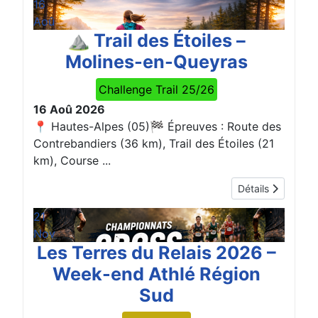
16
Aoû
⛰️ Trail des Étoiles –
Molines-en-Queyras
Challenge Trail 25/26
16 Aoû 2026
📍 Hautes-Alpes (05)🏁 Épreuves : Route des
Contrebandiers (36 km), Trail des Étoiles (21
km), Course ...
Détails
21
Nov
Les Terres du Relais 2026 –
Week-end Athlé Région
Sud