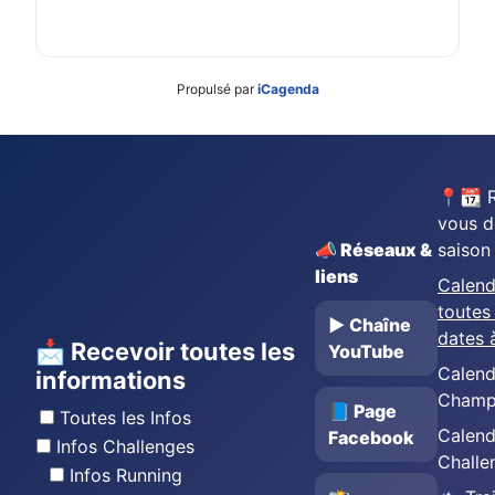
Propulsé par
iCagenda
📍📆 
vous d
📣 Réseaux &
saison
liens
Calend
toutes 
▶️ Chaîne
dates 
📩 Recevoir toutes les
YouTube
Calend
informations
Champ
📘 Page
Toutes les Infos
Calend
Facebook
Infos Challenges
Challe
Infos Running