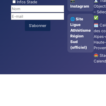
📸
🏔️ Trai
Infos Stade
Instagram
Object
– Séle
✅
🌐 Site
Ligue
🗓️ Cal
S’abonner
Athlétisme
des co
Région
Alpes-
Sud
Haute-
(officiel)
Prove
🏟️ St
Calend