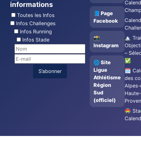
Calend
informations
Champ
📘 Page
Toutes les Infos
Calend
Facebook
Infos Challenges
Challe
Infos Running
📸
🏔️ Trai
Infos Stade
Instagram
Object
– Séle
✅
🌐 Site
Ligue
🗓️ Cal
S’abonner
Athlétisme
des co
Région
Alpes-
Sud
Haute-
(officiel)
Prove
🏟️ St
Calend