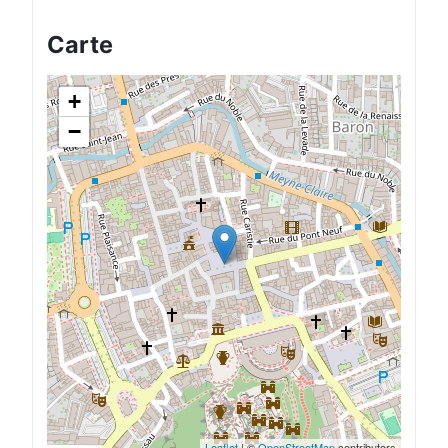
Carte
+
−
Leaflet
| ©
OpenStreetMap
contributors