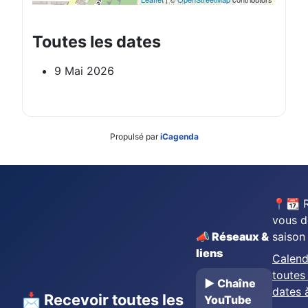
Toutes les dates
9 Mai 2026
Propulsé par
iCagenda
📍📆 
vous d
📣 Réseaux &
saison
liens
Calend
toutes 
▶️ Chaîne
dates 
📩 Recevoir toutes les
YouTube