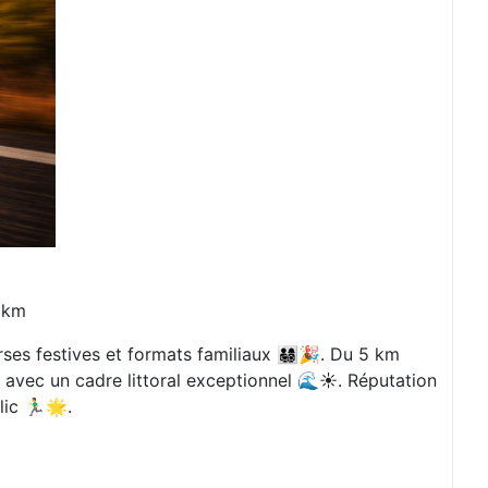
0 km
stives et formats familiaux 👨‍👩‍👧‍👦🎉. Du 5 km
, avec un cadre littoral exceptionnel 🌊☀️. Réputation
 🏃‍♂️🌟.