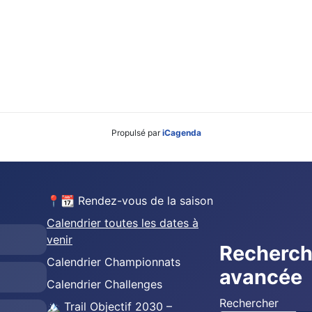
Propulsé par
iCagenda
📍📆 Rendez-vous de la saison
Calendrier toutes les dates à
venir
Recherc
Calendrier Championnats
avancée
Calendrier Challenges
Rechercher
🏔️ Trail Objectif 2030 –