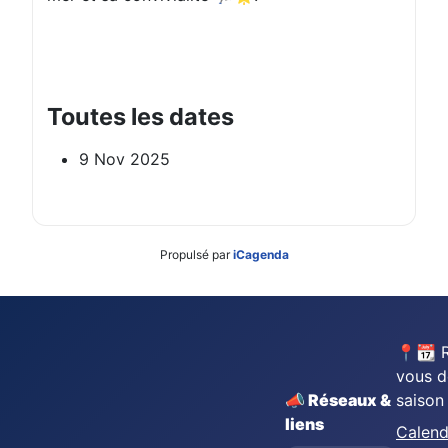
Toutes les dates
9 Nov 2025
Propulsé par
iCagenda
📍📆 
vous d
📣 Réseaux &
saison
liens
Calend