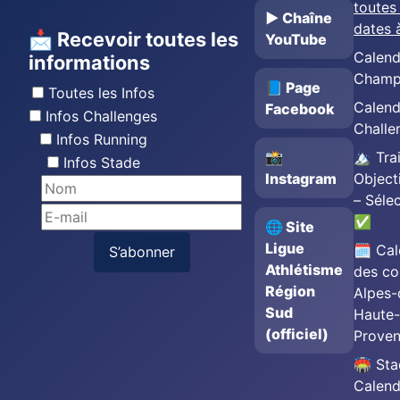
toutes 
▶️ Chaîne
dates 
📩 Recevoir toutes les
YouTube
Calend
informations
Champ
📘 Page
Toutes les Infos
Calend
Facebook
Infos Challenges
Challe
Infos Running
📸
🏔️ Trai
Infos Stade
Instagram
Object
– Séle
✅
🌐 Site
Ligue
🗓️ Cal
S’abonner
Athlétisme
des co
Région
Alpes-
Sud
Haute-
(officiel)
Prove
🏟️ St
Calend