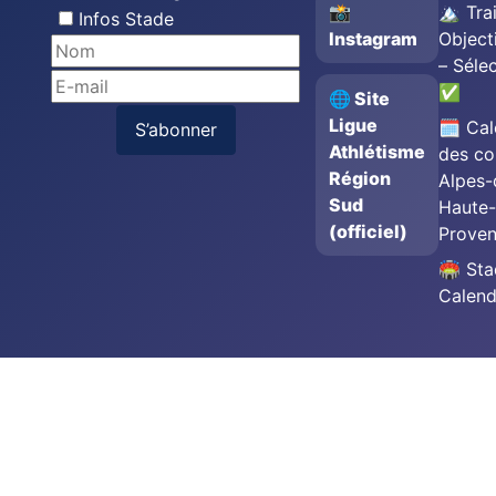
📸
🏔️ Trai
Infos Stade
Instagram
Object
– Séle
✅
🌐 Site
Ligue
🗓️ Cal
S’abonner
Athlétisme
des co
Région
Alpes-
Sud
Haute-
(officiel)
Prove
🏟️ St
Calend