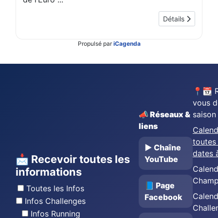
Détails
Propulsé par
iCagenda
📍📆 
vous d
📣 Réseaux &
saison
liens
Calend
toutes 
▶️ Chaîne
dates 
📩 Recevoir toutes les
YouTube
Calend
informations
Champ
📘 Page
Toutes les Infos
Calend
Facebook
Infos Challenges
Challe
Infos Running