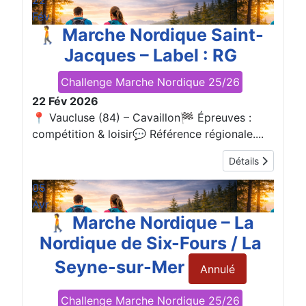
22
Fév
🚶 Marche Nordique Saint-
Jacques – Label : RG
Challenge Marche Nordique 25/26
22 Fév 2026
📍 Vaucluse (84) – Cavaillon🏁 Épreuves :
compétition & loisir💬 Référence régionale....
Détails
05
Avr
🚶 Marche Nordique – La
Nordique de Six-Fours / La
Seyne-sur-Mer
Annulé
Challenge Marche Nordique 25/26