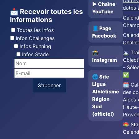
toutes 
▶️ Chaîne
dates 
📩 Recevoir toutes les
YouTube
Calend
informations
Champ
📘 Page
Toutes les Infos
Calend
Facebook
Infos Challenges
Challe
Infos Running
📸
🏔️ Trai
Infos Stade
Instagram
Object
– Séle
✅
🌐 Site
Ligue
🗓️ Cal
S’abonner
Athlétisme
des co
Région
Alpes-
Sud
Haute-
(officiel)
Prove
🏟️ St
Calend