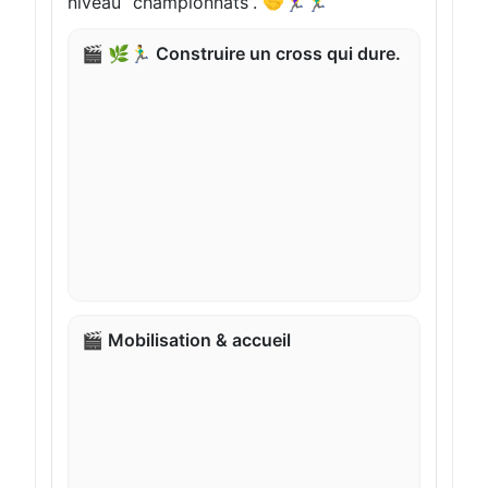
niveau “championnats”. 🤝🏃‍♀️🏃‍♂️
🎬 🌿🏃‍♂️ Construire un cross qui dure.
🎬 Mobilisation & accueil