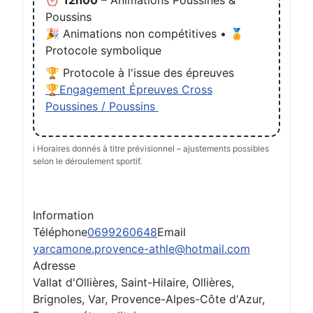
⏰
12h00
– Animations Poussines &
Poussins
🎉 Animations non compétitives • 🏅
Protocole symbolique
🏆 Protocole à l'issue des épreuves
🏆Engagement Épreuves Cross
Poussines / Poussins
ℹ️ Horaires donnés à titre prévisionnel – ajustements possibles
selon le déroulement sportif.
Information
Téléphone
0699260648
Email
yarcamone.provence-athle@hotmail.com
Adresse
Vallat d'Ollières, Saint-Hilaire, Ollières,
Brignoles, Var, Provence-Alpes-Côte d'Azur,