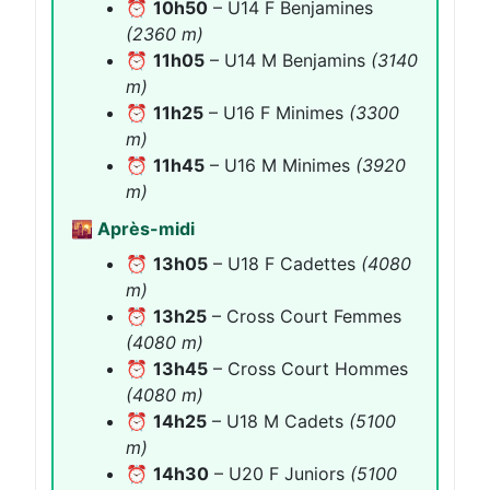
⏰
10h50
– U14 F Benjamines
(2360 m)
⏰
11h05
– U14 M Benjamins
(3140
m)
⏰
11h25
– U16 F Minimes
(3300
m)
⏰
11h45
– U16 M Minimes
(3920
m)
🌇 Après-midi
⏰
13h05
– U18 F Cadettes
(4080
m)
⏰
13h25
– Cross Court Femmes
(4080 m)
⏰
13h45
– Cross Court Hommes
(4080 m)
⏰
14h25
– U18 M Cadets
(5100
m)
⏰
14h30
– U20 F Juniors
(5100