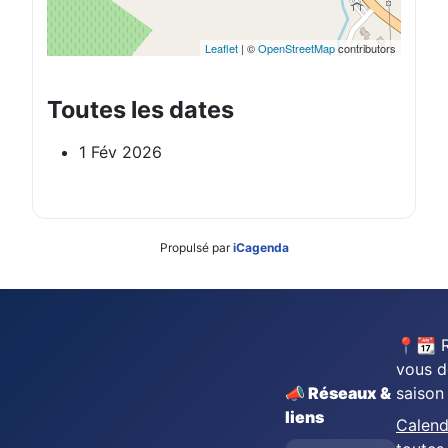
Leaflet
| ©
OpenStreetMap
contributors
Toutes les dates
1 Fév 2026
Propulsé par
iCagenda
📍📆 
vous d
📣 Réseaux &
saison
liens
Calend