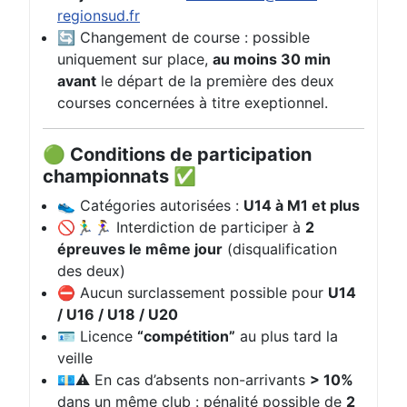
regionsud.fr
🔄 Changement de course : possible
uniquement sur place,
au moins 30 min
avant
le départ de la première des deux
courses concernées à titre exeptionnel.
🟢 Conditions de participation
championnats ✅
👟 Catégories autorisées :
U14 à M1 et plus
🚫🏃‍♂️🏃‍♀️ Interdiction de participer à
2
épreuves le même jour
(disqualification
des deux)
⛔ Aucun surclassement possible pour
U14
/ U16 / U18 / U20
🪪 Licence
“compétition”
au plus tard la
veille
💶⚠️ En cas d’absents non-arrivants
> 10%
dans un même club : pénalité possible de
2