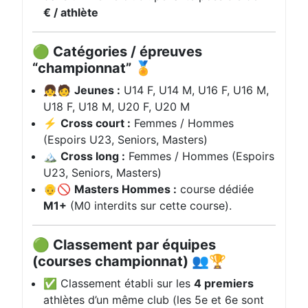
€ / athlète
🟢 Catégories / épreuves
“championnat” 🏅
👧🧑
Jeunes :
U14 F, U14 M, U16 F, U16 M,
U18 F, U18 M, U20 F, U20 M
⚡
Cross court :
Femmes / Hommes
(Espoirs U23, Seniors, Masters)
🏔️
Cross long :
Femmes / Hommes (Espoirs
U23, Seniors, Masters)
👴🚫
Masters Hommes :
course dédiée
M1+
(M0 interdits sur cette course).
🟢 Classement par équipes
(courses championnat) 👥🏆
✅ Classement établi sur les
4 premiers
athlètes d’un même club (les 5e et 6e sont