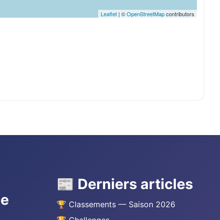
Leaflet
| ©
OpenStreetMap
contributors
📰 Derniers articles
he
🏆 Classements — Saison 2026