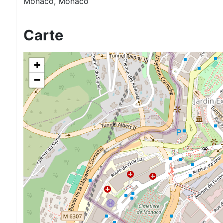
Monaco, Monaco
Carte
+
−