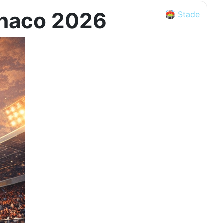
onaco 2026
🏟️ Stade