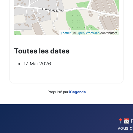
Leaflet
| ©
OpenStreetMap
contributors
Toutes les dates
17 Mai 2026
Propulsé par
iCagenda
📍📆 
vous d