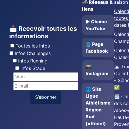
📣 Réseaux &
saison
liens
Calend
toutes 
▶️ Chaîne
dates 
📩 Recevoir toutes les
YouTube
Calend
informations
Champ
📘 Page
Toutes les Infos
Calend
Facebook
Infos Challenges
Challe
Infos Running
📸
🏔️ Trai
Infos Stade
Instagram
Object
– Séle
✅
🌐 Site
Ligue
🗓️ Cal
S’abonner
Athlétisme
des co
Région
Alpes-
Sud
Haute-
(officiel)
Prove