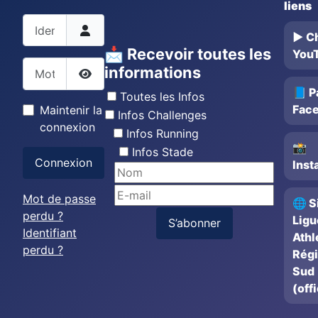
liens
Identifiant
▶️ C
📩 Recevoir toutes les
You
Mot de passe
informations
Afficher le mot de passe
📘 P
Toutes les Infos
Fac
Maintenir la
Infos Challenges
connexion
Infos Running
📸
Infos Stade
Connexion
Inst
Mot de passe
🌐 S
perdu ?
Ligu
S’abonner
Identifiant
Athl
perdu ?
Rég
Sud
(offi