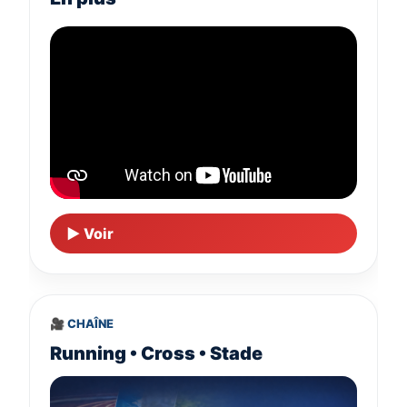
▶ Voir
🎥 CHAÎNE
Running • Cross • Stade