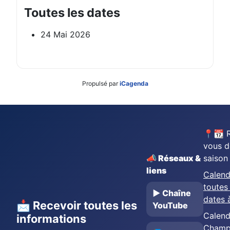
Toutes les dates
24 Mai 2026
Propulsé par
iCagenda
📍📆 
vous d
📣 Réseaux &
saison
liens
Calend
toutes 
▶️ Chaîne
dates 
📩 Recevoir toutes les
YouTube
Calend
informations
Champ