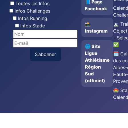
📘 Page
Toutes les Infos
Calend
Facebook
Infos Challenges
Challe
Infos Running
📸
🏔️ Trai
Infos Stade
Instagram
Object
– Séle
✅
🌐 Site
Ligue
🗓️ Cal
S’abonner
Athlétisme
des co
Région
Alpes-
Sud
Haute-
(officiel)
Prove
🏟️ St
Calend