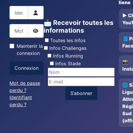
liens
Identifiant
▶️ C
📩 Recevoir toutes les
You
Mot de passe
informations
Afficher le mot de passe
📘 P
Toutes les Infos
Fac
Maintenir la
Infos Challenges
connexion
Infos Running
📸
Infos Stade
Connexion
Inst
Mot de passe
🌐 S
perdu ?
Ligu
S’abonner
Identifiant
Athl
perdu ?
Rég
Sud
(offi