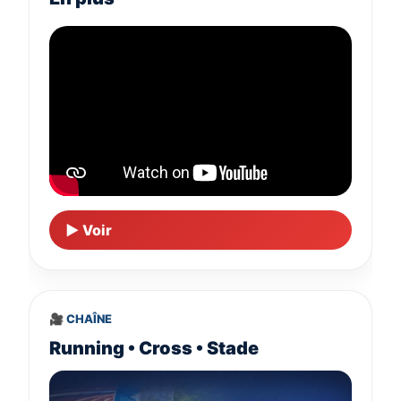
▶ Voir
🎥 CHAÎNE
Running • Cross • Stade