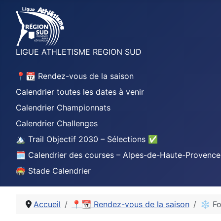
LIGUE ATHLETISME REGION SUD
📍📆 Rendez-vous de la saison
Calendrier toutes les dates à venir
Calendrier Championnats
Calendrier Challenges
🏔️ Trail Objectif 2030 – Sélections ✅
🗓️ Calendrier des courses – Alpes-de-Haute-Provence
🏟️ Stade Calendrier
Accueil
📍📆 Rendez-vous de la saison
❄️ Fo