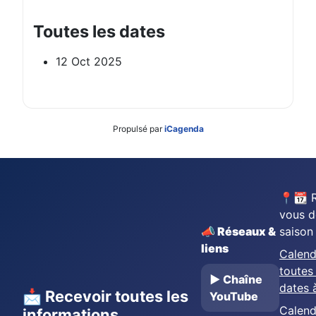
Toutes les dates
12 Oct 2025
Propulsé par
iCagenda
📍📆 
vous d
📣 Réseaux &
saison
liens
Calend
toutes 
▶️ Chaîne
dates 
📩 Recevoir toutes les
YouTube
Calend
informations