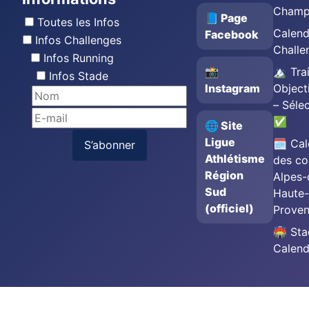
Champ
📘 Page
Toutes les Infos
Calend
Facebook
Infos Challenges
Challe
Infos Running
📸
🏔️ Trai
Infos Stade
Instagram
Object
– Séle
✅
🌐 Site
Ligue
🗓️ Cal
S’abonner
Athlétisme
des co
Région
Alpes-
Sud
Haute-
(officiel)
Prove
🏟️ St
Calend