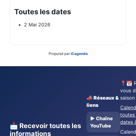
Toutes les dates
2 Mai 2026
Propulsé par
iCagenda
📍📆 
vous d
📣 Réseaux &
saison
liens
Calend
toutes 
▶️ Chaîne
dates 
📩 Recevoir toutes les
YouTube
Calend
informations