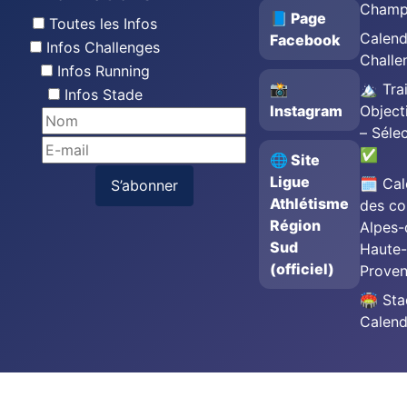
Champ
📘 Page
Toutes les Infos
Calend
Facebook
Infos Challenges
Challe
Infos Running
📸
🏔️ Trai
Infos Stade
Instagram
Object
– Séle
✅
🌐 Site
Ligue
🗓️ Cal
S’abonner
Athlétisme
des co
Région
Alpes-
Sud
Haute-
(officiel)
Prove
🏟️ St
Calend