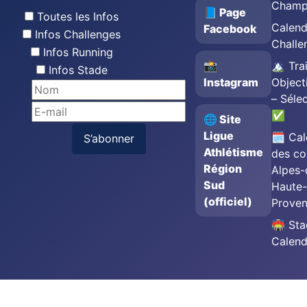
Champ
📘 Page
Toutes les Infos
Calend
Facebook
Infos Challenges
Challe
Infos Running
📸
🏔️ Trai
Infos Stade
Instagram
Object
– Séle
✅
🌐 Site
Ligue
🗓️ Cal
S’abonner
Athlétisme
des co
Région
Alpes-
Sud
Haute-
(officiel)
Prove
🏟️ St
Calend