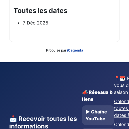
Toutes les dates
7 Déc 2025
Propulsé par
iCagenda
📍📆 
vous d
📣 Réseaux &
saison
liens
Calend
toutes 
▶️ Chaîne
dates 
📩 Recevoir toutes les
YouTube
Calend
informations