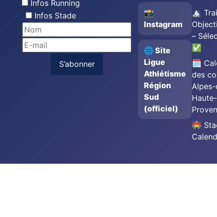
Infos Running
📸
🏔️ Trai
Infos Stade
Instagram
Object
– Séle
✅
🌐 Site
Ligue
🗓️ Cal
S’abonner
Athlétisme
des co
Région
Alpes-
Sud
Haute-
(officiel)
Prove
🏟️ St
Calend