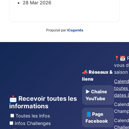
28 Mar 2026
Propulsé par
iCagenda
📍📆 
vous d
📣 Réseaux &
saison
liens
Calend
toutes 
▶️ Chaîne
dates 
📩 Recevoir toutes les
YouTube
Calend
informations
Champ
📘 Page
Toutes les Infos
Calend
Facebook
Infos Challenges
Challe