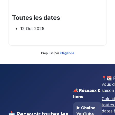
Toutes les dates
12 Oct 2025
Propulsé par
iCagenda
📍📆 
vous d
📣 Réseaux &
saison
liens
Calend
toutes 
▶️ Chaîne
dates 
📩 Recevoir toutes les
YouTube