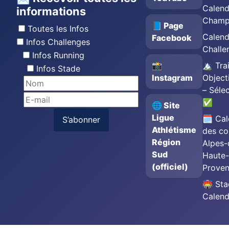
Calend
informations
Champ
📘 Page
Toutes les Infos
Calend
Facebook
Infos Challenges
Challe
Infos Running
📸
🏔️ Trai
Infos Stade
Instagram
Object
– Séle
✅
🌐 Site
Ligue
🗓️ Cal
S’abonner
Athlétisme
des co
Région
Alpes-
Sud
Haute-
(officiel)
Prove
🏟️ St
Calend