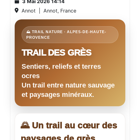
3 Mai 2026
14:14
Annot
|
Annot, France
⛰️ TRAIL NATURE · ALPES-DE-HAUTE-
PROVENCE
TRAIL DES GRÈS
Sentiers, reliefs et terres
ocres
Un trail entre nature sauvage
et paysages minéraux.
🌄 Un trail au cœur des
paysages de grès