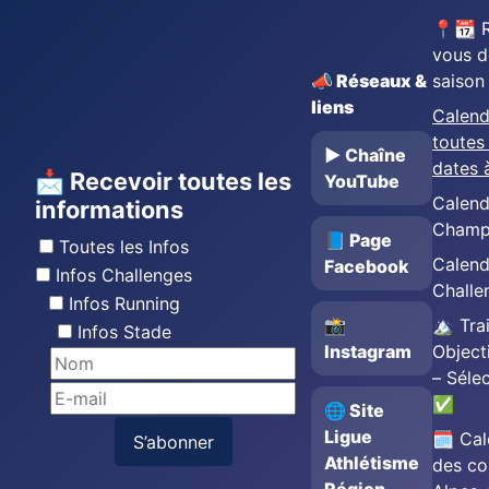
📍📆 
vous d
📣 Réseaux &
saison
liens
Calend
toutes 
▶️ Chaîne
dates 
📩 Recevoir toutes les
YouTube
Calend
informations
Champ
📘 Page
Toutes les Infos
Calend
Facebook
Infos Challenges
Challe
Infos Running
📸
🏔️ Trai
Infos Stade
Instagram
Object
– Séle
✅
🌐 Site
Ligue
🗓️ Cal
S’abonner
Athlétisme
des co