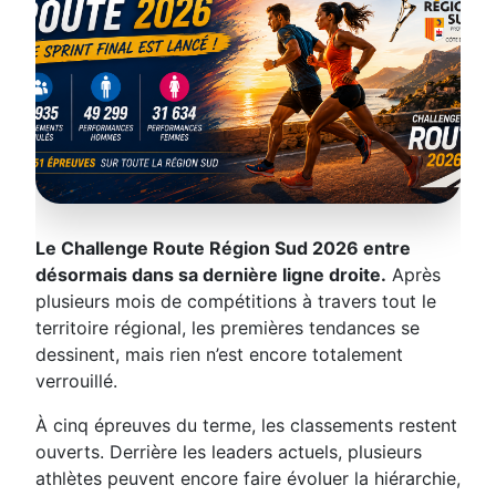
Le Challenge Route Région Sud 2026 entre
CHALLENGE ROUTE RÉGION SUD 2026
désormais dans sa dernière ligne droite.
Après
Le sprint final est lancé
plusieurs mois de compétitions à travers tout le
territoire régional, les premières tendances se
À cinq épreuves de la fin, les classements entrent
dessinent, mais rien n’est encore totalement
dans leur phase décisive.
verrouillé.
À cinq épreuves du terme, les classements restent
ouverts. Derrière les leaders actuels, plusieurs
athlètes peuvent encore faire évoluer la hiérarchie,