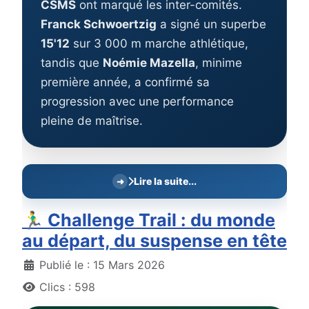
CSMS
ont marqué les inter-comités.
Franck Schwoertzig
a signé un superbe
15'12
sur 3 000 m marche athlétique,
tandis que
Noémie Mazella
, minime
première année, a confirmé sa
progression avec une performance
pleine de maîtrise.
Lire la suite...
🏃‍♂️ Challenge Trail : du monde
au départ, du suspense en tête
Détails
Publié le : 15 Mars 2026
Clics : 598