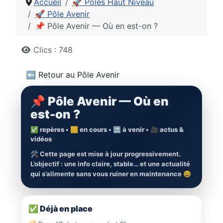
Accueil
🚀 Pôles Haut Niveau
🚀 Pôle Avenir
📌 Pôle Avenir — Où en est-on ?
Détails
Clics : 748
⬅️ Retour au Pôle Avenir
📌 Pôle Avenir — Où en
est-on ?
✅ repères • 🟨 en cours • 🔜 à venir • 🎥 actus &
vidéos
🛠️ Cette page est mise à jour progressivement.
L’objectif : une info claire, stable… et une actualité
qui s’alimente sans vous ruiner en maintenance 😄
✅ Déjà en place