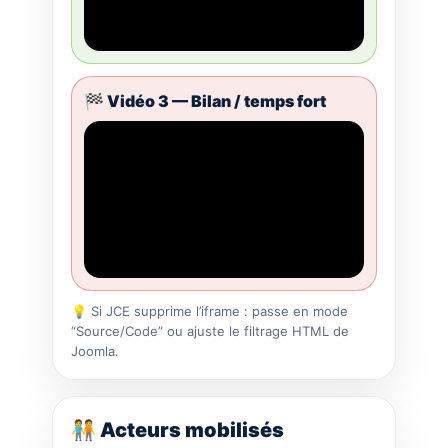
🏁 Vidéo 3 — Bilan / temps fort
💡 Si JCE supprime l’iframe : passe en mode
“Source/Code” ou ajuste le filtrage HTML de
Joomla.
🧑‍🤝‍🧑 Acteurs mobilisés