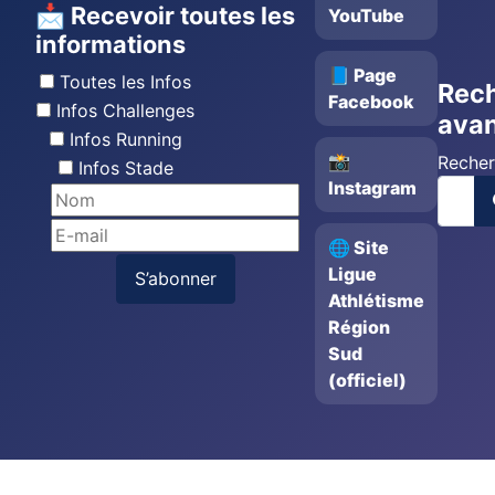
📩 Recevoir toutes les
YouTube
informations
📘 Page
Toutes les Infos
Rec
Facebook
Infos Challenges
ava
Infos Running
📸
Recher
Infos Stade
Instagram
🌐 Site
Ligue
S’abonner
Athlétisme
Région
Sud
(officiel)