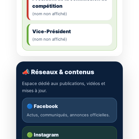
compétition
(nom non affiché)
Vice-Président
(nom non affiché)
📣 Réseaux & contenus
Espace dédié aux publications, vidéos et
mises à jour.
🔵 Facebook
Actus, communiqués, annonces officielles.
🟢 Instagram