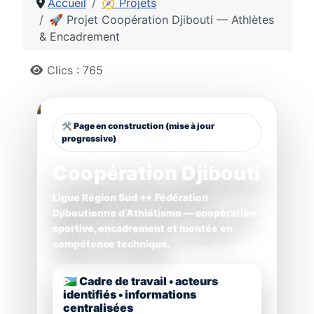
Accueil
🧭 Projets
🚀 Projet Coopération Djibouti — Athlètes
& Encadrement
Détails
Clics : 765
🛠️ Page en construction (mise à jour
progressive)
Coopération Djibouti
Ligue Région Sud ↔ Fédération
Djiboutienne d’Athlétisme — coopération
sportive, encadrement et montée en
compétence technique.
🇩🇯 Cadre de travail • acteurs
identifiés • informations
centralisées