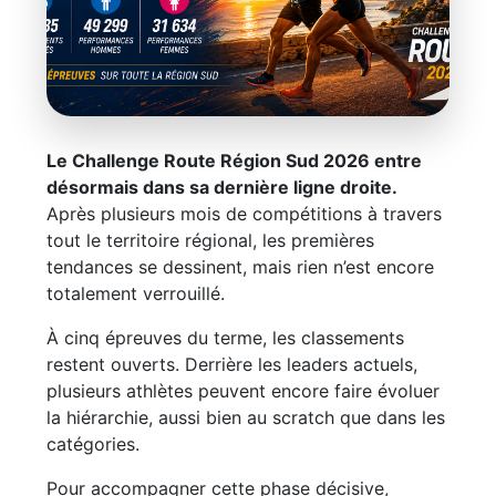
Le Challenge Route Région Sud 2026 entre
CHALLENGE ROUTE RÉGION SUD 2026
désormais dans sa dernière ligne droite.
Le sprint final est lancé
Après plusieurs mois de compétitions à travers
tout le territoire régional, les premières
À cinq épreuves de la fin, les classements entrent
tendances se dessinent, mais rien n’est encore
dans leur phase décisive.
totalement verrouillé.
À cinq épreuves du terme, les classements
restent ouverts. Derrière les leaders actuels,
plusieurs athlètes peuvent encore faire évoluer
la hiérarchie, aussi bien au scratch que dans les
catégories.
Pour accompagner cette phase décisive,