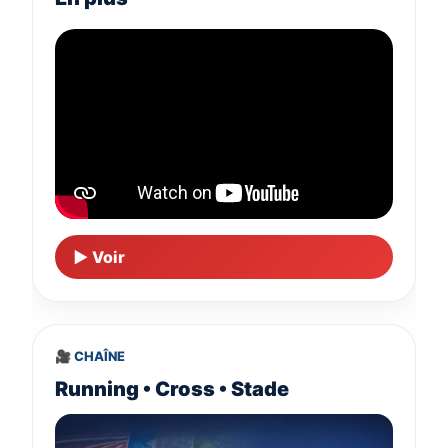
▶ Voir
🎥 CHAÎNE
Running • Cross • Stade