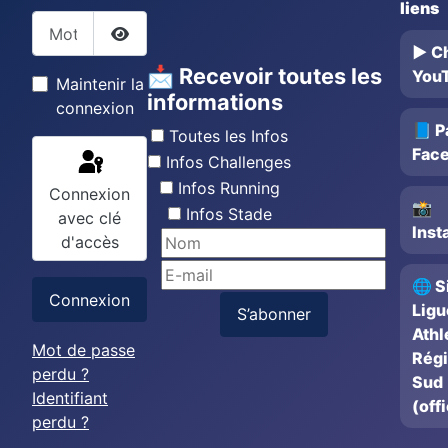
liens
Mot de passe
▶️ C
Afficher le mot de passe
📩 Recevoir toutes les
You
Maintenir la
informations
connexion
📘 P
Toutes les Infos
Fac
Infos Challenges
Infos Running
Connexion
📸
Infos Stade
avec clé
Inst
d'accès
🌐 S
Connexion
Ligu
S’abonner
Athl
Mot de passe
Rég
perdu ?
Sud
Identifiant
(offi
perdu ?