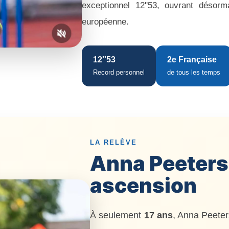
exceptionnel 12''53, ouvrant désor
européenne.
12''53
2e Française
Record personnel
de tous les temps
LA RELÈVE
Anna Peeters
ascension
À seulement
17 ans
, Anna Peeters