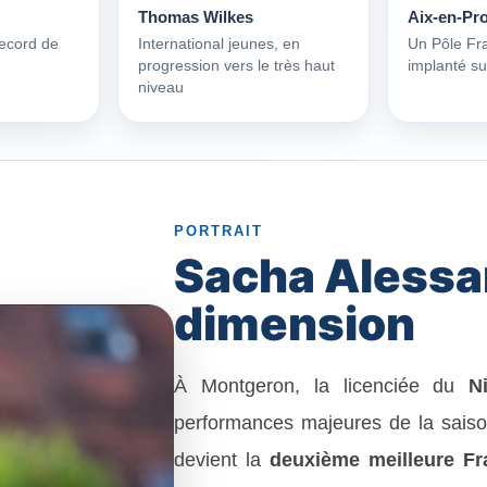
Thomas Wilkes
Aix-en-Pr
record de
International jeunes, en
Un Pôle Fr
progression vers le très haut
implanté sur
niveau
PORTRAIT
Sacha Alessa
dimension
À Montgeron, la licenciée du
N
performances majeures de la saison
devient la
deuxième meilleure Fr