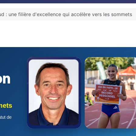
d : une filière d'excellence qui accélère vers les sommets
on
mets
tut de