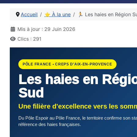
Accueil
⭐ À la une
🏃 Les haies en Région Su
Détails
Mis à jour : 29 Juin 2026
Clics : 291
PÔLE FRANCE • CREPS D’AIX-EN-PROVENCE
Les haies en Régi
Sud
Une filière d’excellence vers les som
Du Pôle Espoir au Pôle France, le territoire confirme son sta
référence des haies françaises.