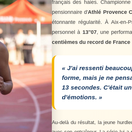
français des haies. Championne
pensionnaire d'
Athlé Provence 
étonnante régularité. À Aix-en-
personnel à
13''07
, une perform
centièmes du record de France
« J'ai ressenti beaucoup
forme, mais je ne pens
13 secondes. C'était 
d'émotions. »
Au-delà du résultat, la jeune hurdle
avec son entraîneur. La série lui a