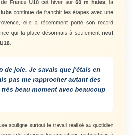
 de France U18 cet hiver sur
60 m haies
, la
Clubs
continue de franchir les étapes avec une
Provence, elle a récemment porté son record
ance qui la place désormais à seulement
neuf
 U18
.
 de joie. Je savais que j'étais en
ais pas me rapprocher autant des
un très beau moment avec beaucoup
use souligne surtout le travail réalisé au quotidien
 permis de retrouver les sensations recherchées à