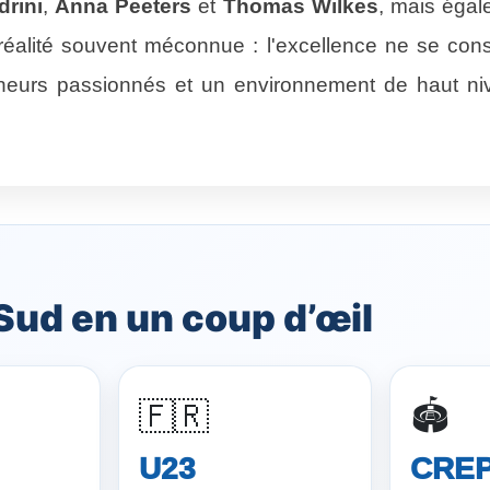
rini
,
Anna Peeters
et
Thomas Wilkes
, mais éga
éalité souvent méconnue : l'excellence ne se constr
aîneurs passionnés et un environnement de haut n
 Sud en un coup d’œil
🇫🇷
🏟️
U23
CRE