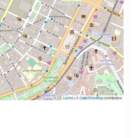
Leaflet
| ©
OpenStreetMap
contributors