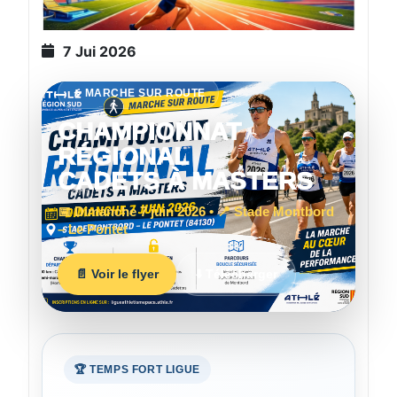
7 Jui 2026
🚶 MARCHE SUR ROUTE
CHAMPIONNAT
RÉGIONAL
CADETS À MASTERS
📅 Dimanche 7 juin 2026 • 📍 Stade Montbord
– Le Pontet
📄 Voir le flyer
⬇️ Télécharger
🏆 TEMPS FORT LIGUE