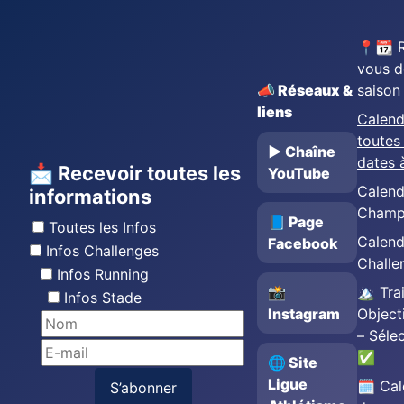
📍📆 
vous d
📣 Réseaux &
saison
liens
Calend
toutes 
▶️ Chaîne
dates 
📩 Recevoir toutes les
YouTube
Calend
informations
Champ
📘 Page
Toutes les Infos
Calend
Facebook
Infos Challenges
Challe
Infos Running
📸
🏔️ Trai
Infos Stade
Instagram
Object
– Séle
✅
🌐 Site
Ligue
🗓️ Cal
S’abonner