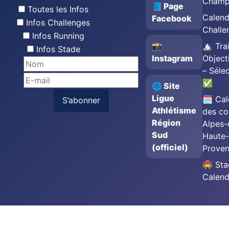
Champ
📘 Page
Toutes les Infos
Calend
Facebook
Infos Challenges
Challe
Infos Running
📸
🏔️ Trai
Infos Stade
Instagram
Object
– Séle
✅
🌐 Site
Ligue
🗓️ Cal
S’abonner
Athlétisme
des co
Région
Alpes-
Sud
Haute-
(officiel)
Prove
🏟️ St
Calend