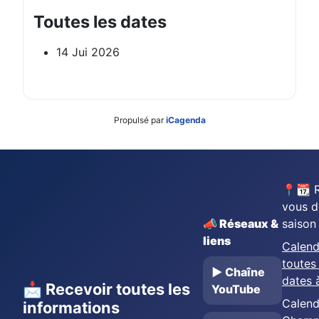
Toutes les dates
14 Jui 2026
Propulsé par
iCagenda
📍📆 
vous d
📣 Réseaux &
saison
liens
Calend
toutes 
▶️ Chaîne
dates 
📩 Recevoir toutes les
YouTube
Calend
informations