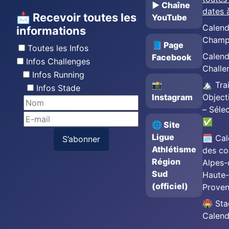
▶️ Chaîne
dates 
📩 Recevoir toutes les
YouTube
Calend
informations
Champ
📘 Page
Toutes les Infos
Calend
Facebook
Infos Challenges
Challe
Infos Running
📸
🏔️ Trai
Infos Stade
Instagram
Object
– Séle
✅
🌐 Site
Ligue
🗓️ Cal
S’abonner
Athlétisme
des co
Région
Alpes-
Sud
Haute-
(officiel)
Prove
🏟️ St
Calend