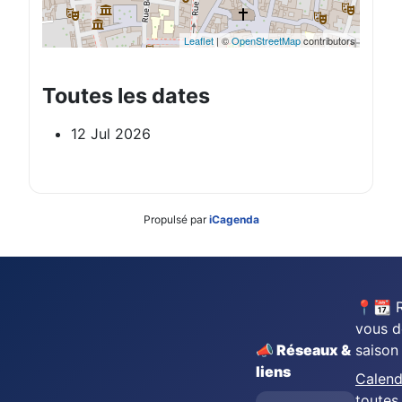
Leaflet
| ©
OpenStreetMap
contributors
Toutes les dates
12 Jul 2026
Propulsé par
iCagenda
📍📆 
vous d
📣 Réseaux &
saison
liens
Calend
toutes 