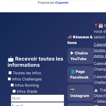
Propulsé par
iCagenda
📍📆 
vous d
📣 Réseaux &
saison
liens
Calend
toutes 
▶️ Chaîne
dates 
📩 Recevoir toutes les
YouTube
Calend
informations
Champ
📘 Page
Toutes les Infos
Calend
Facebook
Infos Challenges
Challe
Infos Running
📸
🏔️ Trai
Infos Stade
Instagram
Object
– Séle