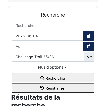
Recherche
Rechercher...
Ouvrir le 
Ouvrir le 
Plus d'options
Rechercher
Réinitialiser
Résultats de la
recherche