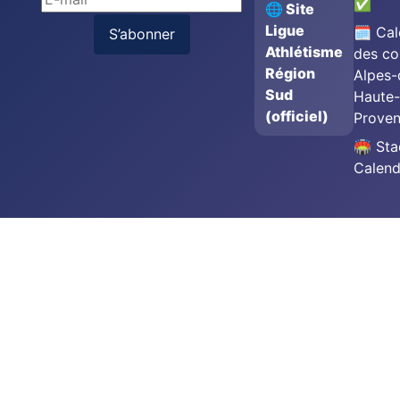
✅
🌐 Site
Ligue
🗓️ Cal
S’abonner
Athlétisme
des co
Région
Alpes-
Sud
Haute-
(officiel)
Prove
🏟️ St
Calend